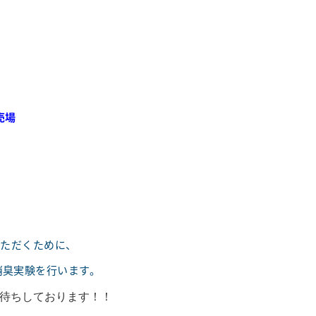
売場
いただくために、
消臭実験を行います。
待ちしております！！